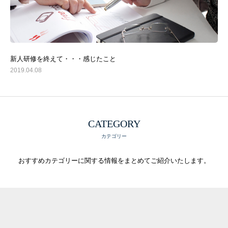
事業承継診断
エンゲージメント診断
組織診断２１
新人研修を終えて・・・感じたこと
持ち味チェック
2019.04.08
承認力診断
いい会社実現支援チェックリスト
業績アップ・言語化アシスタント
CATEGORY
カテゴリー
セルフケア（コーピング力）診断
ビジョン行動シート支援
おすすめカテゴリーに関する情報をまとめてご紹介いたします。
高収益事業モデル構築アシスタント
中期事業計画書作成システム
社長専門コンサルタントBLOG