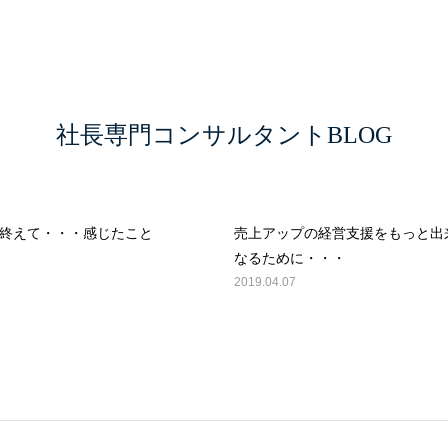
事務所概要
経営者レベル評価
経営者ソーシャルスタ
G
長専門コンサルタントBL
現支援チェックリスト
業績アップ・言語化アシスタント
社長専門コンサルタントBLOG
ト
中期事業計画書作成システム
社長専門コンサルタントB
選ばれる理由
お客様のご紹介
終えて・・・感じたこと
売上アップの経営支援をもっと出
代表挨拶
なるために・・・
2019.04.07
サービス一覧
事務所概要
経営者レベル評価
経営者ソーシャルスタイル診断
事業承継診断