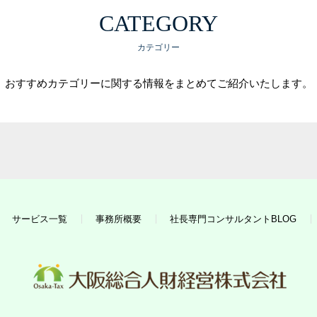
CATEGORY
エンゲージメント診断
組織診断２１
カテゴリー
持ち味チェック
おすすめカテゴリーに関する情報をまとめてご紹介いたします。
承認力診断
いい会社実現支援チェックリスト
業績アップ・言語化アシスタント
セルフケア（コーピング力）診断
ビジョン行動シート支援
サービス一覧
事務所概要
社長専門コンサルタントBLOG
高収益事業モデル構築アシスタント
中期事業計画書作成システム
社長専門コンサルタントBLOG