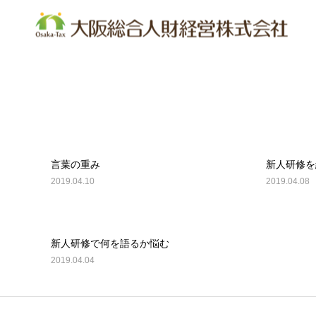
選ばれる理由
お客様のご紹介
代表挨拶
サービス一覧
社長専門コンサルタントBLOG
社長専門コンサルタントBLO
社
組織診断２１
持ち味チェック
承認力診断
いい会社実
ビジョン行動シート支援
高収益事業モデル構築アシスタン
言葉の重み
新人研修を
2019.04.10
2019.04.08
新人研修で何を語るか悩む
2019.04.04