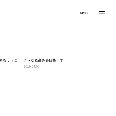
イル診断
事業承継診断
エンゲージメント診断
MENU
OG
セルフケア（コーピング力）診断
LOG
来るように
さらなる高みを目指して
2019.04.06