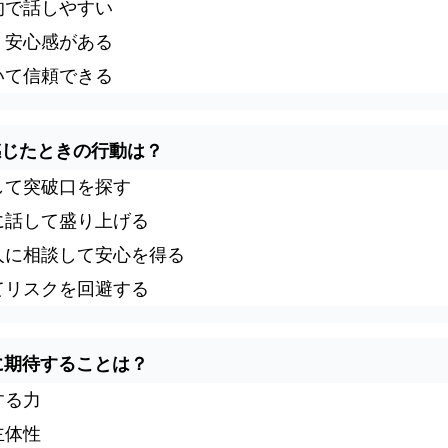
的で話しやすい
事業承継診断
く安心感がある
エンゲージメント診断
いて信頼できる
組織診断２１
持ち味チェック
を感じたときの行動は？
承認力診断
して突破口を探す
いい会社実現支援チェックリスト
に話して盛り上げる
業績アップ・言語化アシスタント
人に相談して安心を得る
セルフケア（コーピング力）診断
てリスクを回避する
ビジョン行動シート支援
高収益事業モデル構築アシスタント
下に期待することは？
中期事業計画書作成システム
する力
社長専門コンサルタントBLOG
主体性