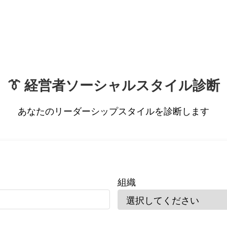
事務所概要
経営者レベル評価
経営者ソーシャルスタ
営者ソーシャルスタイル
現支援チェックリスト
業績アップ・言語化アシスタント
👔 経営者ソーシャルスタイル診断
ト
中期事業計画書作成システム
社長専門コンサルタントB
あなたのリーダーシップスタイルを診断します
組織