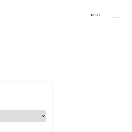
イル診断
事業承継診断
エンゲージメント診断
MENU
診断
セルフケア（コーピング力）診断
LOG