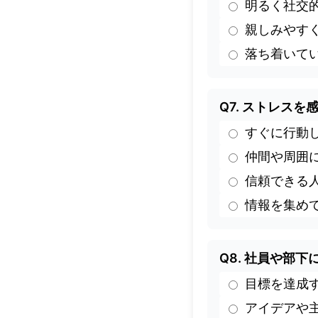
明るく社交
親しみやす
落ち着いて
Q7. ストレス
すぐに行動
仲間や周囲
信頼できる
情報を集め
Q8. 社員や部
目標を達成
アイデアや