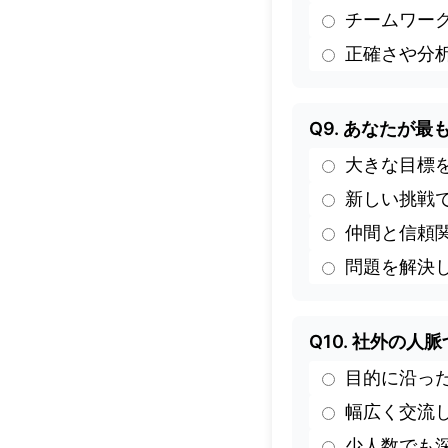
チームワー
正確さや分
Q9. あなたが
大きな目標
新しい挑戦
仲間と信頼
問題を解決
Q10. 社外の
目的に沿っ
幅広く交流
少人数でも