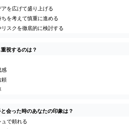
デアを広げて盛り上げる
持ちを考えて慎重に進める
やリスクを徹底的に検討する
最も重視するのは？
選ばれる理由
お客様のご紹介
成感
代表挨拶
信頼
サービス一覧
率
事務所概要
経営者レベル評価
相手と会った時のあなたの印象は？
経営者ソーシャルスタイル診断
シュで頼れる