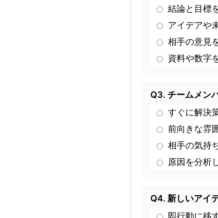
結論と目標
アイデアや
相手の意見
資料や数字
Q3. チームメ
すぐに解決
前向きな雰
相手の気持
原因を分析
Q4. 新しいア
即行動に移