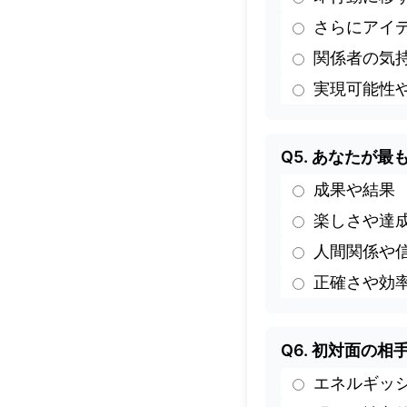
さらにアイ
関係者の気
実現可能性
Q5. あなたが
成果や結果
楽しさや達
人間関係や
正確さや効
Q6. 初対面の
エネルギッ