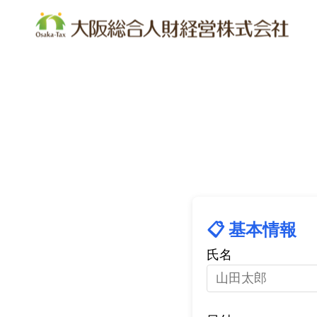
選ばれる理由
お客様のご紹介
代表挨拶
サービス一覧
経
組織診断２１
持ち味チェック
承認力診断
いい会社実
ビジョン行動シート支援
高収益事業モデル構築アシスタン
📋 基本情報
氏名