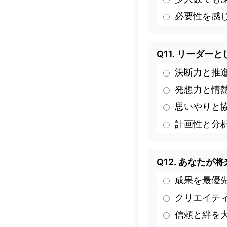
必要性を感
Q11. リーダ
決断力と推
発想力と情
思いやりと
計画性と分
Q12. あなた
成果を最優
クリエイテ
信頼と絆を