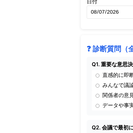
日付
❓ 診断質問（
Q1. 重要な意
直感的に即
みんなで議
関係者の意
データや事
Q2. 会議で最